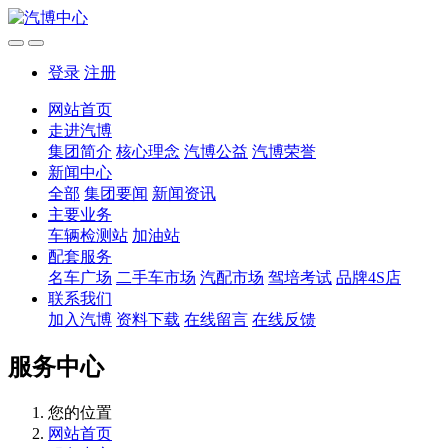
登录
注册
网站首页
走进汽博
集团简介
核心理念
汽博公益
汽博荣誉
新闻中心
全部
集团要闻
新闻资讯
主要业务
车辆检测站
加油站
配套服务
名车广场
二手车市场
汽配市场
驾培考试
品牌4S店
联系我们
加入汽博
资料下载
在线留言
在线反馈
服务中心
您的位置
网站首页