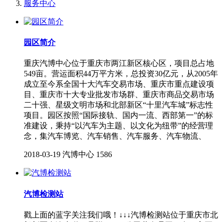
服务中心
园区简介
重庆汽博中心位于重庆市两江新区核心区，项目总占地
549亩。营运面积44万平方米，总投资30亿元，从2005年
成立至今系全国十大汽车交易市场、重庆市重点建设项
目、重庆市十大专业批发市场群、重庆市商品交易市场
二十强、星级文明市场和北部新区“十里汽车城”标志性
项目。园区按照“国际接轨、国内一流、西部第一”的标
准建设，秉持“以汽车为主题、以文化为纽带”的经营理
念，集汽车博览、汽车销售、汽车服务、汽车物流、
2018-03-19
汽博中心
1586
汽博检测站
戳上面的蓝字关注我们哦！↓↓↓汽博检测站位于重庆市北