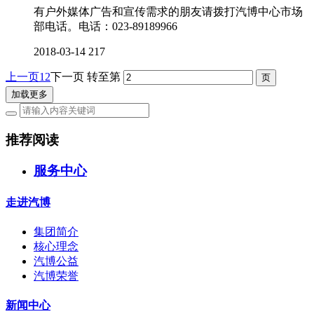
有户外媒体广告和宣传需求的朋友请拨打汽博中心市场
部电话。电话：023-89189966
2018-03-14
217
上一页
1
2
下一页
转至第
加载更多
推荐阅读
服务中心
走进汽博
集团简介
核心理念
汽博公益
汽博荣誉
新闻中心