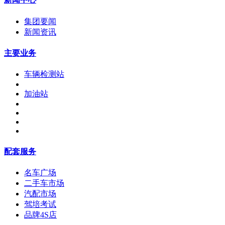
集团要闻
新闻资讯
主要业务
车辆检测站
加油站
配套服务
名车广场
二手车市场
汽配市场
驾培考试
品牌4S店