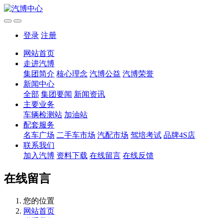
登录
注册
网站首页
走进汽博
集团简介
核心理念
汽博公益
汽博荣誉
新闻中心
全部
集团要闻
新闻资讯
主要业务
车辆检测站
加油站
配套服务
名车广场
二手车市场
汽配市场
驾培考试
品牌4S店
联系我们
加入汽博
资料下载
在线留言
在线反馈
在线留言
您的位置
网站首页