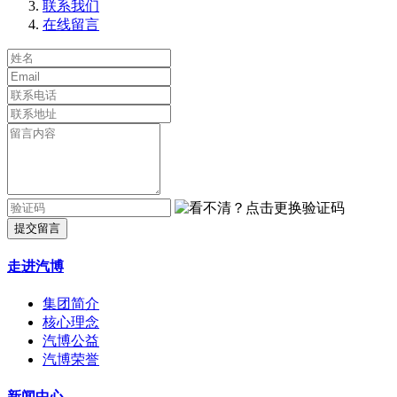
联系我们
在线留言
提交留言
走进汽博
集团简介
核心理念
汽博公益
汽博荣誉
新闻中心