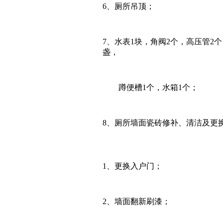
6、
厕所吊顶；
7、
水表
1
块，角阀
2
个，高压管
2
个
盏，
蹲便槽
1
个，水箱
1
个；
8、
厕所墙面瓷砖修补、清洁及更
1、
更换入户门；
2、
墙面翻新刷漆；