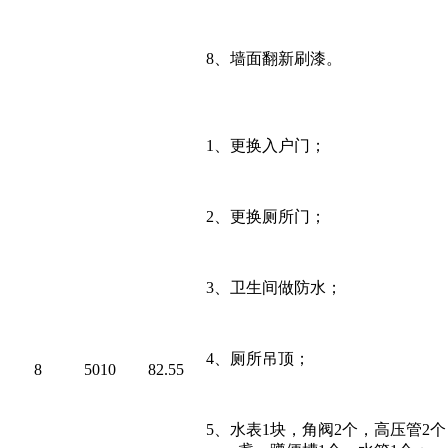
8
、墙面翻新刷漆。
1
、更换入户门；
2
、更换厕所门；
3
、卫生间做防水；
4
、厕所吊顶；
8
5010
82.55
5
、水表
1
块，角阀
2
个，高压管
2
个