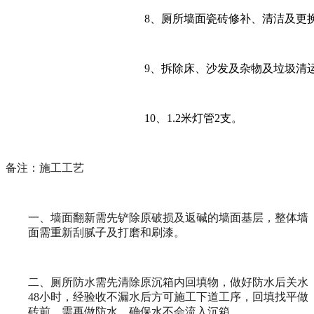
8、
厕所墙面瓷砖修补、清洁及更
9、
拆除床、沙发及杂物及垃圾清
10、
1.2
米灯管
2
支。
备注：施工工艺
一、墙面翻新需先铲除原破损及返碱的墙面基层，整体墙
面需重新刮腻子及打磨和刷漆。
二、厕所防水需先清除原沉箱内回填物，做好防水后关水
48
小时，经验收不漏水后方可施工下道工序，回填找平做
砖前，需再做防水，确保水不会流入沉箱。