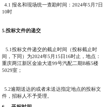
4.1
报名和现场统一查勘时间：
2024
年
5
月
7
日
10
时
5.
投标文件的递交
5.1
投标文件递交的截止时间（投标截止时
间，下同）为
2024
年
5
月
15
日
16
时止，地点：
重庆两江新区金渝大道
99
号汽配二期
B
栋
5
楼
5029
室；
5.2
逾期送达的或者未送达指定地点的投标文
件，招标人不予受理。
6
、
开标时间