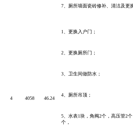
7
、厕所墙面瓷砖修补、清洁及更
1、
更换入户门；
2、
更换厕所门；
3、
卫生间做防水；
4、
厕所吊顶；
4
4058
46.24
5、
水表
1
块，角阀
2
个，高压管
2
个
个，