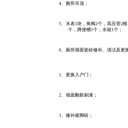
4
、厕所吊顶；
5
、水表
1
块，角阀
2
个，高压管
2
根
个，蹲便槽
1
个，水箱
1
个；
6
、厕所墙面瓷砖修补、清洁及更
1、
更换入户门；
2、
墙面翻新刷漆；
3
、修补裙脚砖；