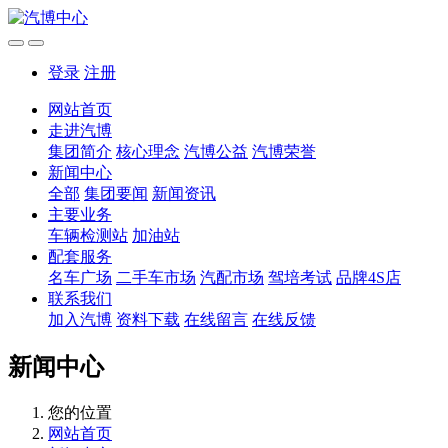
登录
注册
网站首页
走进汽博
集团简介
核心理念
汽博公益
汽博荣誉
新闻中心
全部
集团要闻
新闻资讯
主要业务
车辆检测站
加油站
配套服务
名车广场
二手车市场
汽配市场
驾培考试
品牌4S店
联系我们
加入汽博
资料下载
在线留言
在线反馈
新闻中心
您的位置
网站首页