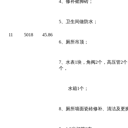
4、
修补裙脚砖；
5、
卫生间做防水；
11
5018
45.86
6、
厕所吊顶；
7、
水表
1
块，角阀
2
个，高压管
2
个
个，
水箱
1
个；
8、
厕所墙面瓷砖修补、清洁及更