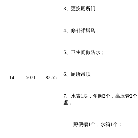
3、
更换厕所门；
4、
修补裙脚砖；
5、
卫生间做防水；
6、
厕所吊顶；
14
5071
82.55
7、
水表
1
块，角阀
2
个，高压管
2
个
盏，
蹲便槽
1
个，水箱
1
个；