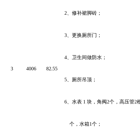
2
、修补裙脚砖；
3
、更换厕所门；
4
、卫生间做防水；
3
4006
82.55
5
、厕所吊顶；
6
、水表
1
块，角阀
2
个，高压管
2
个，水箱
1
个；