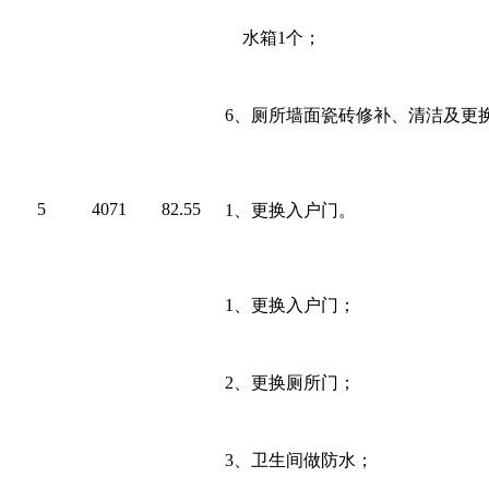
水箱
1
个；
6、
厕所墙面瓷砖修补、清洁及更
5
4071
82.55
1
、更换入户门。
1、
更换入户门；
2、
更换厕所门；
3、
卫生间做防水；