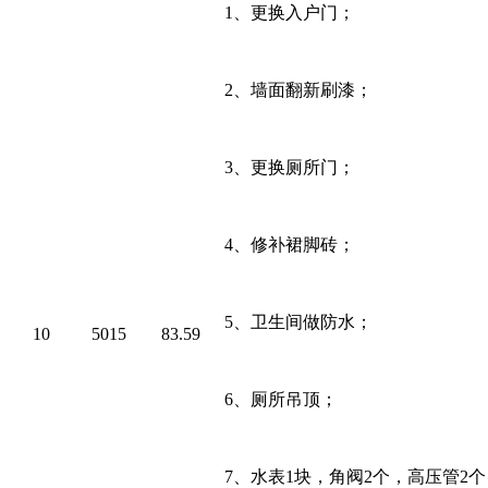
1、
更换入户门；
2、
墙面翻新刷漆；
3、
更换厕所门；
4、
修补裙脚砖；
5、
卫生间做防水；
10
5015
83.59
6、
厕所吊顶；
7、
水表
1
块，角阀
2
个，高压管
2
个