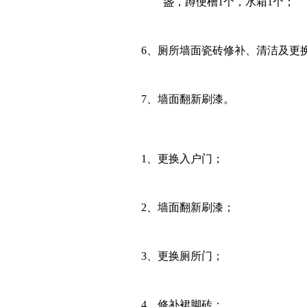
盏，蹲便槽
1
个，水箱
1
个；
6
、厕所墙面瓷砖修补、清洁及更
7
、墙面翻新刷漆。
1、
更换入户门；
2、
墙面翻新刷漆；
3、
更换厕所门；
4、
修补裙脚砖；