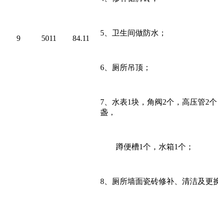
5、
卫生间做防水；
9
5011
84.11
6、
厕所吊顶；
7、
水表
1
块，角阀
2
个，高压管
2
个
盏，
蹲便槽
1
个，水箱
1
个；
8
、厕所墙面瓷砖修补、清洁及更