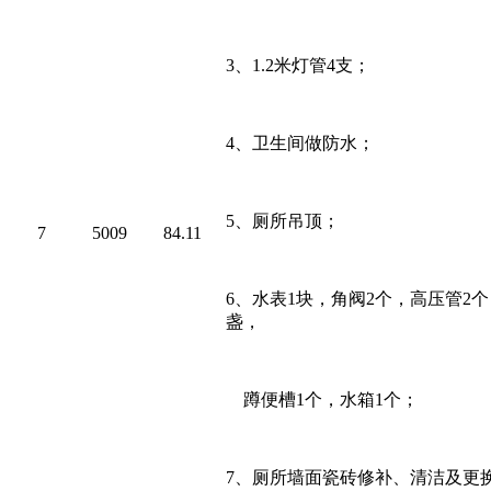
3
、
1.2
米灯管
4
支；
4
、卫生间做防水；
5
、厕所吊顶；
7
5009
84.11
6
、水表
1
块，角阀
2
个，高压管
2
个
盏，
蹲便槽
1
个，水箱
1
个；
7
、厕所墙面瓷砖修补、清洁及更