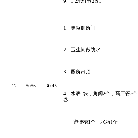
9、
1.2
米灯管
2
支。
1、
更换厕所门；
2、
卫生间做防水；
3、
厕所吊顶；
12
5056
30.45
4、
水表
1
块，角阀
2
个，高压管
2
个
盏，
蹲便槽
1
个，水箱
1
个；