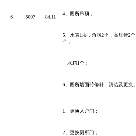
4
、厕所吊顶；
6
5007
84.11
5
、水表
1
块，角阀
2
个，高压管
2
个
个，
水箱
1
个；
6
、厕所墙面砖修补、清洁及更换
1
、更换入户门；
2
、更换厕所门；