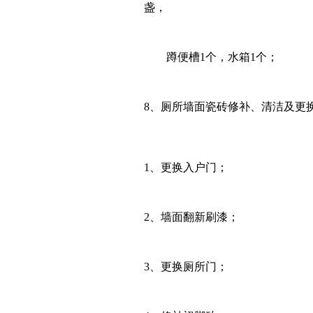
盏，
蹲便槽
1
个，水箱
1
个；
8、
厕所墙面瓷砖修补、清洁及更
1、
更换入户门；
2、
墙面翻新刷漆；
3、
更换厕所门；