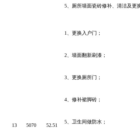
5、
厕所墙面瓷砖修补、清洁及更
1、
更换入户门；
2、
墙面翻新刷漆；
3、
更换厕所门；
4、
修补裙脚砖；
5、
卫生间做防水；
13
5070
52.51